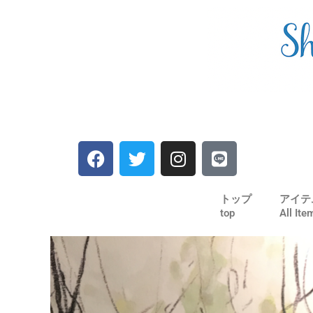
内
容
を
ス
キ
ッ
プ
F
T
I
L
a
w
n
i
c
i
s
n
e
t
t
e
トップ
アイテ
top
All Ite
b
t
a
o
e
g
o
r
r
k
a
m