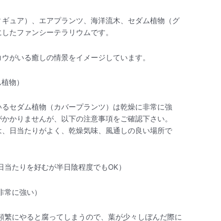
ィギュア）、エアプランツ、海洋流木、セダム植物（グ
にしたファンシーテラリウムです。
コウがいる癒しの情景をイメージしています。
ム植物）
いるセダム植物（カバープランツ）は乾燥に非常に強
がかかりませんが、以下の注意事項をご確認下さい。
は、日当たりがよく、乾燥気味、風通しの良い場所で
日当たりを好むが半日陰程度でもOK）
非常に強い）
頻繁にやると腐ってしまうので、葉が少々しぼんだ際に