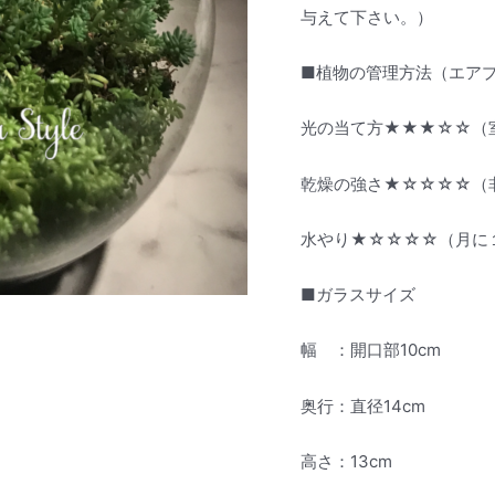
与えて下さい。）
■植物の管理方法（エア
光の当て方★★★☆☆（
乾燥の強さ★☆☆☆☆（
水やり★☆☆☆☆（月に
■ガラスサイズ
幅 ：開口部10cm
奥行：直径14cm
高さ：13cm