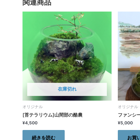
関連商品
在庫切れ
オリジナル
オリジナル
[苔テラリウム]山間部の酪農
ファンシ
¥
4,500
¥
5,000
続きを読む
お買