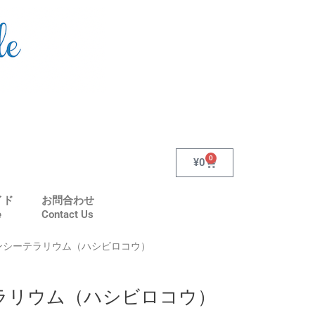
0
Cart
¥
0
イド
お問合わせ
e
Contact Us
ァンシーテラリウム（ハシビロコウ）
ラリウム（ハシビロコウ）