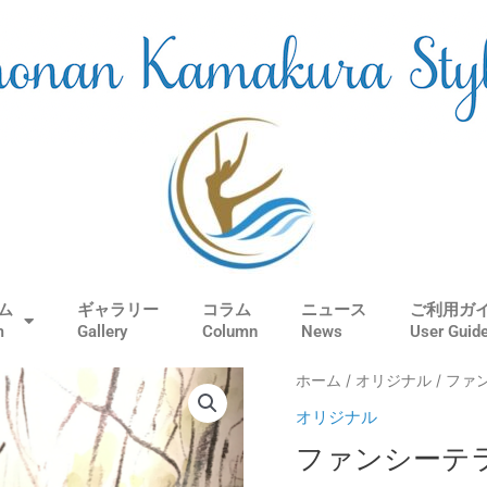
ム
ギャラリー
コラム
ニュース
ご利用ガ
m
Gallery
Column
News
User Guid
フ
ホーム
/
オリジナル
/ フ
ァ
オリジナル
ン
ファンシーテ
シ
ー