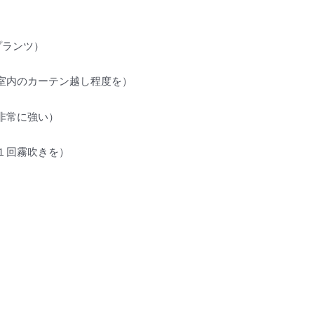
プランツ）
室内のカーテン越し程度を）
非常に強い）
１回霧吹きを）