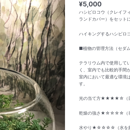
¥
5,000
テ
ハシビロコウ（クレイフ
ラ
ランドカバー）をセット
リ
ウ
ハイキングするハシビロ
ム
（ハ
シ
■植物の管理方法（セダ
ビ
ロ
テラリウム内で使用して
コ
く、室内でも比較的手間
ウ）
室内において最適な環境
個
す。
光の当て方★★★★☆（
乾燥の強さ★☆☆☆☆（
水やり★☆☆☆☆（水を