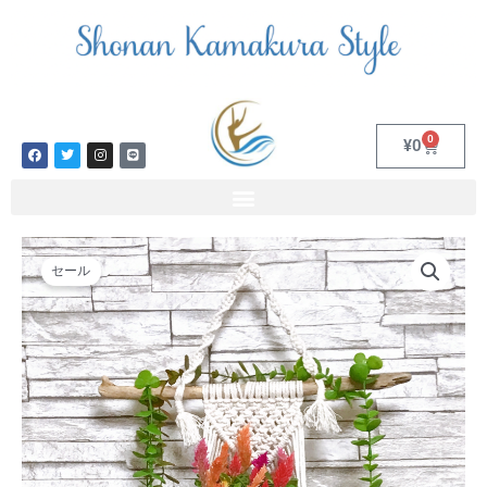
内
容
を
ス
キ
ッ
0
Cart
¥
0
F
T
I
L
プ
a
w
n
i
c
i
s
n
e
t
t
e
b
t
a
o
e
g
o
r
r
k
a
元
現
流
m
の
在
セール
木
価
の
プ
格
価
ラ
は
格
ン
¥5,800
は
ト
で
¥2,800
ハ
し
で
ン
た。
す。
ガ
ー