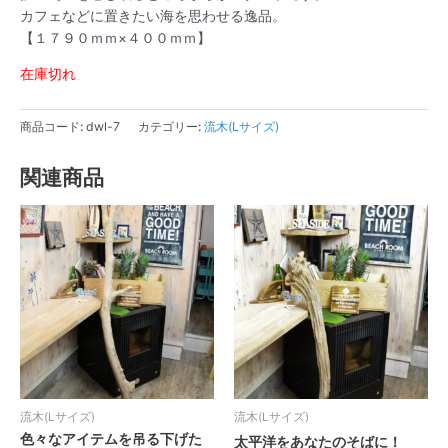
カフェなどに置きたい海を思わせる逸品。
【１７９０ｍｍ×４００ｍｍ】
在庫切れ
商品コード:
dwl-7
カテゴリー:
流木(Lサイズ)
関連商品
流木(Lサイズ)
流木(Lサイズ)
色々なアイテムを吊る下げた
太平洋をあなたのそばに！