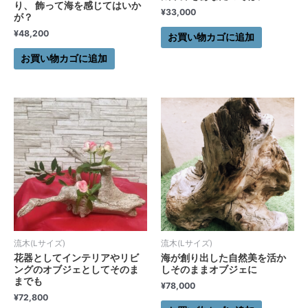
り、 飾って海を感じてはいか
¥
33,000
が？
¥
48,200
お買い物カゴに追加
お買い物カゴに追加
流木(Lサイズ)
流木(Lサイズ)
花器としてインテリアやリビ
海が創り出した自然美を活か
ングのオブジェとしてそのま
しそのままオブジェに
までも
¥
78,000
¥
72,800