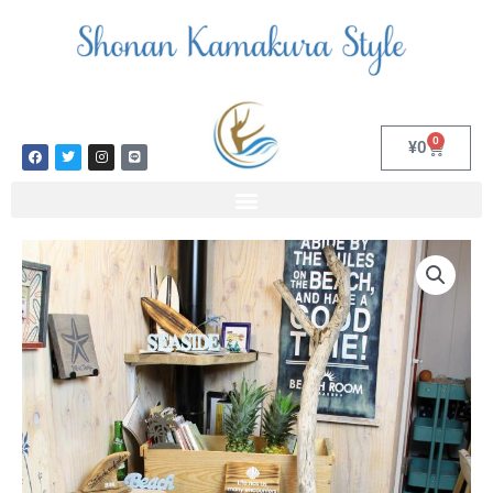
内
容
を
ス
キ
ッ
0
Cart
¥
0
F
T
I
L
プ
a
w
n
i
c
i
s
n
e
t
t
e
b
t
a
o
e
g
o
r
r
k
a
m