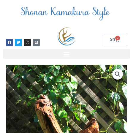
内
容
を
ス
キ
ッ
0
Cart
¥
0
F
T
I
L
プ
a
w
n
i
c
i
s
n
e
t
t
e
b
t
a
o
e
g
o
r
r
k
a
長
m
寿
を
祈
念
す
る
「鶴」
の
形