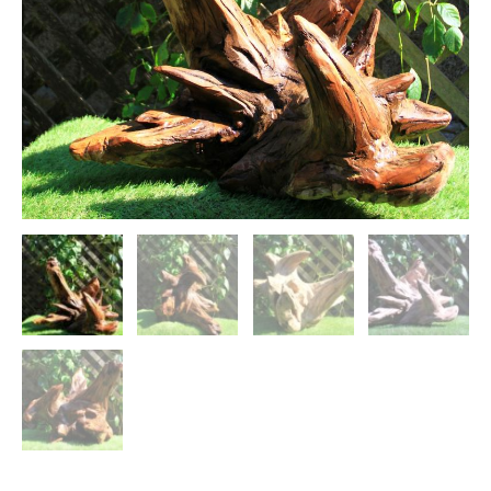
の
大
型
流
木
ア
ク
ア・
イ
ン
テ
リ
ア
和
風
オ
ブ
ジ
ェ
と
し