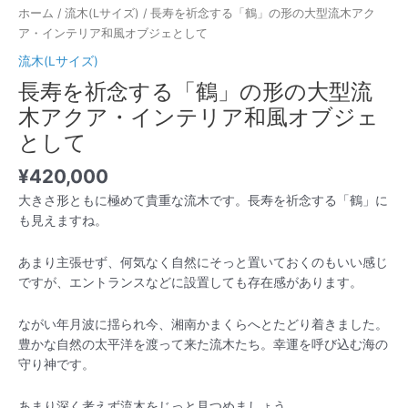
て
ホーム
/
流木(Lサイズ)
/ 長寿を祈念する「鶴」の形の大型流木アク
個
ア・インテリア和風オブジェとして
流木(Lサイズ)
長寿を祈念する「鶴」の形の大型流
木アクア・インテリア和風オブジェ
として
¥
420,000
大きさ形ともに極めて貴重な流木です。長寿を祈念する「鶴」に
も見えますね。
あまり主張せず、何気なく自然にそっと置いておくのもいい感じ
ですが、エントランスなどに設置しても存在感があります。
ながい年月波に揺られ今、湘南かまくらへとたどり着きました。
豊かな自然の太平洋を渡って来た流木たち。幸運を呼び込む海の
守り神です。
あまり深く考えず流木をじっと見つめましょう。