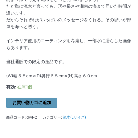
ただ単に流木と言っても、形や長さや湘南の海まで届いた時間が
違います。
だからそれぞれがいっぱいのメッセージをくれる。その思いが部
屋を海へと誘う。
インテリア使用のコーティングを考慮し、一部水に濡らした画像
もあります。
当社通販での限定の逸品です。
(W)幅５８cm×(D)奥行６５cm×(H)高さ６０cm
有効:
在庫1個
お買い物カゴに追加
商品コード:
dwl-2
カテゴリー:
流木(Lサイズ)