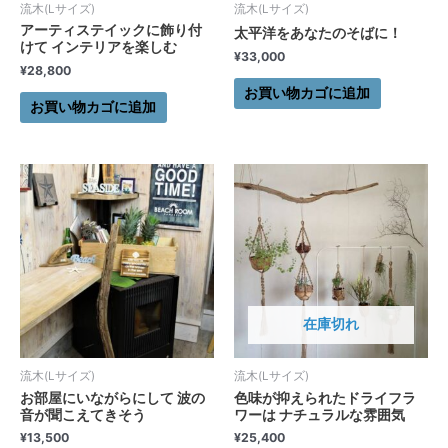
流木(Lサイズ)
流木(Lサイズ)
アーティステイックに飾り付
太平洋をあなたのそばに！
けて インテリアを楽しむ
¥
33,000
¥
28,800
お買い物カゴに追加
お買い物カゴに追加
在庫切れ
流木(Lサイズ)
流木(Lサイズ)
お部屋にいながらにして 波の
色味が抑えられたドライフラ
音が聞こえてきそう
ワーは ナチュラルな雰囲気
¥
13,500
¥
25,400