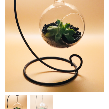
ト
と
ス
タ
ン
ド
セ
ッ
ト
個