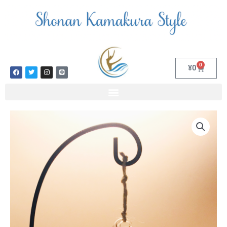
内
容
を
ス
キ
ッ
0
Cart
¥
0
F
T
I
L
プ
a
w
n
i
c
i
s
n
e
t
t
e
b
t
a
o
e
g
o
r
r
k
a
テ
m
ラ
リ
ウ
ム
ガ
ラ
ス
ポ
ッ