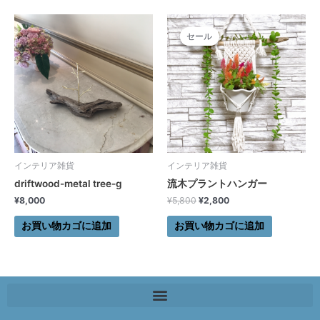
元
現
の
在
セール
セール
価
の
格
価
は
格
¥5,800
は
で
¥2,800
し
で
た。
す。
インテリア雑貨
インテリア雑貨
driftwood-metal tree-g
流木プラントハンガー
¥
8,000
¥
5,800
¥
2,800
お買い物カゴに追加
お買い物カゴに追加