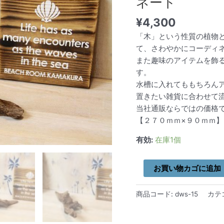
ネート
組
¥
4,300
み
合
「木」という性質の植物
わ
て、さわやかにコーディ
せ
また趣味のアイテムを飾
て
す。
さ
水槽に入れてももちろん
わ
置きたい雑貨に合わせて
や
当社通販ならではの価格
か
【２７０ｍｍ×９０ｍｍ】
に
有効:
在庫1個
コ
ー
デ
お買い物カゴに追加
ィ
ネ
商品コード:
dws-15
カテ
ー
ト