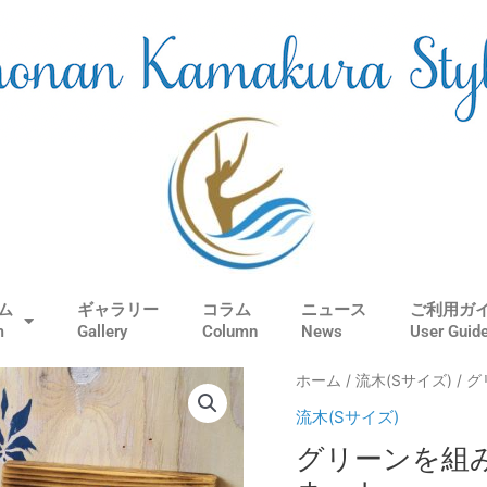
ム
ギャラリー
コラム
ニュース
ご利用ガ
m
Gallery
Column
News
User Guid
グ
ホーム
/
流木(Sサイズ)
/ 
リ
流木(Sサイズ)
ー
グリーンを組
ン
を