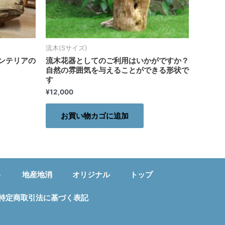
流木(Sサイズ)
ンテリアの
流木花器としてのご利用はいかがですか？
自然の雰囲気を与えることができる形状で
す
¥
12,000
お買い物カゴに追加
ト
地産地消
オリジナル
トップ
特定商取引法に基づく表記