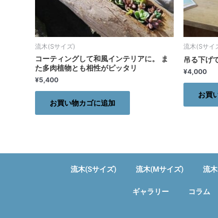
流木(Sサイズ)
流木(Sサイ
コーティングして和風インテリアに。 ま
吊る下げ
た多肉植物とも相性がピッタリ
¥
4,000
¥
5,400
お買
お買い物カゴに追加
流木(Sサイズ)
流木(Mサイズ)
流木
ギャラリー
コラム