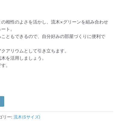
との相性のよさを活かし、流木×グリーンを組み合わせ
ネート。
ることもできるので、自分好みの部屋づくりに便利で
アクアリウムとして引き立ちます。
流木を活用しましょう。
です。
ゴリー:
流木(Sサイズ)