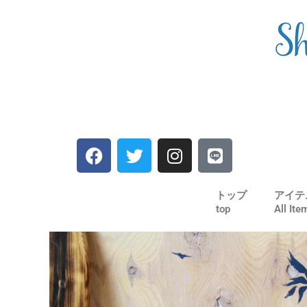
内
容
を
ス
キ
ッ
プ
F
T
I
L
a
w
n
i
c
i
s
n
e
t
t
e
トップ
アイテ
top
All Ite
b
t
a
o
e
g
o
r
r
k
a
m